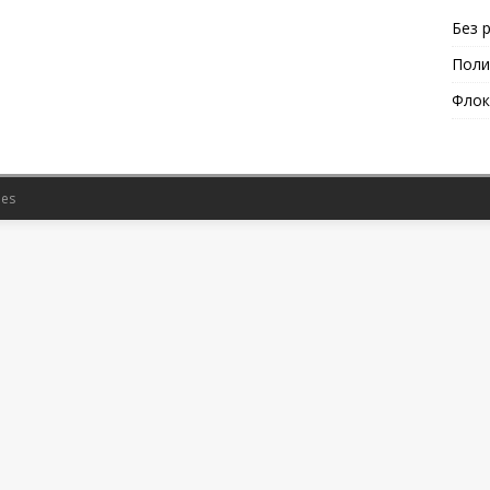
Без 
Поли
Флок
es